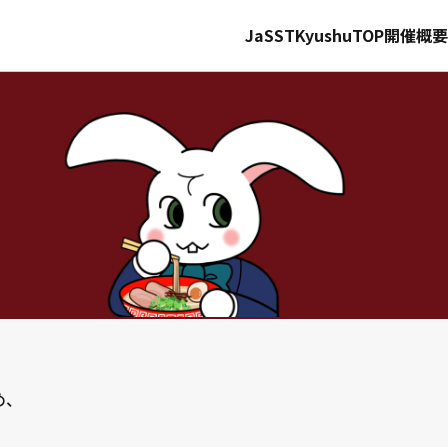
JaSST
Kyushu
TOP
開催概要
め、