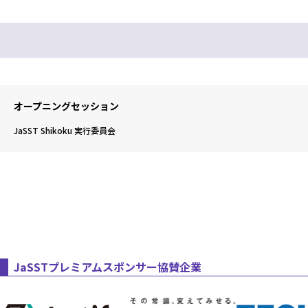
スクウェア・エニックスのAI
https://www.borndigital.co.jp/book/9784862466013/
オープニングセッション
JaSST Shikoku 実行委員会
JaSSTプレミアムスポンサー協賛企業