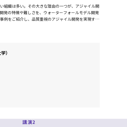
い組織は多い。その大きな理由の一つが、アジャイル開
開発の特徴や難しさを、ウォーターフォールモデル開発
事例をご紹介し、品質重視のアジャイル開発を実現する
大学）
って大手電機会社で活躍。ウォーターフォールモデル開発
富な経験を保有している。近年では、AIシステムの品質
事情を考慮した実践的な品質保証が特徴である。
に関するコンサルティングを中心に活動している。執筆や講
-worx.com/
講演2