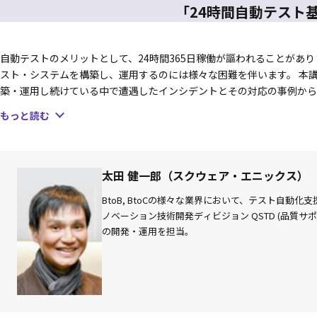
「24時間自動テスト
自動テストのメリットとして、24時間365日稼働が謳われることがあり
スト・システムを構築し、運用するのには様々な困難を伴います。 本講
築・運用し続けている中で遭遇したインシデントとその対応の事例から
恵へと昇華する方法を学んでいきます。 本講演ではインシデントとそ
もっと読む
自動テスト・システム自体の詳細な説明はいたしません。そのため、事
“FINAL FANTASY VII REMAKE”における自動QAシステムの構築と運用
http://www.jp.square-enix.com/tech/library/pdf/CEDEC2020_Ota_k
太田 健一郎（スクウェア・エニックス）
http://www.jp.square-enix.com/tech/library/mov/CEDEC2020_A
BtoB, BtoCの様々な業界において、テスト自動
ノベーション技術開発ディビジョン QSTD (品質
"FINAL FANTASY VII REMAKE INTERGRADE“における自
の開発・運用を担当。
https://www.jasst.jp/symposium/jasst21hokkaido/pdf/S2.pdf
複数タイトルをマルチ・テナントでサポートする自動テスト・プラットフォ
https://drive.google.com/file/d/1XKElbWGUM_fwdy7rv3u8nO9NoCj