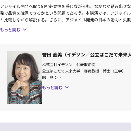
アジャイル開発へ取り組む必要性を感じながらも、なかなか踏み出せな
発で品質を確保できるかという問題であろう。本講演では、アジャイル
と比較しながら解説する。さらに、アジャイル開発の日本の動向と失敗
ためのポイントを説明する。
もっと読む
誉田 直美（イデソン／公立はこだて未来
株式会社イデソン 代表取締役
公立はこだて未来大学 客員教授 博士（工学）
略 歴：
ソフトウェア品質の専門家として、30年以上に渡
もっと読む
およびアジャイル開発の両方に精通し、現場での豊
保証にも関わる。単なる知識にとどまらず、現場の
2020年、(株)イデソン設立。ソフトウェア品質
演による啓蒙活動にも力を注いでいる。https://ideson