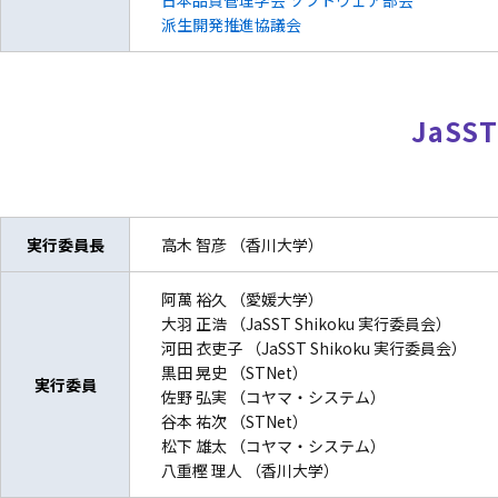
日本品質管理学会 ソフトウェア部会
派生開発推進協議会
JaSST
実行委員長
高木 智彦 （香川大学）
阿萬 裕久 （愛媛大学）
大羽 正浩 （JaSST Shikoku 実行委員会）
河田 衣吏子 （JaSST Shikoku 実行委員会）
黒田 晃史 （STNet）
実行委員
佐野 弘実 （コヤマ・システム）
谷本 祐次 （STNet）
松下 雄太 （コヤマ・システム）
八重樫 理人 （香川大学）