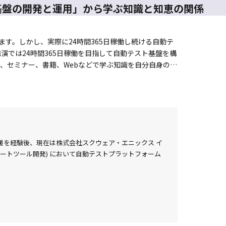
基盤の開発と運用」から学ぶ知識と知恵の関係
ます。しかし、実際に24時間365日稼働し続ける自動テ
演では24時間365日稼働を目指して自動テスト基盤を構
、セミナー、書籍、Webなどで学ぶ知識を自分自身の知
の分析、対応、学びに焦点を置いているため、対象となる
前に下記の過去資料をご覧頂けると幸いです。
enichiro.pdf
utoQa_UsageDemo.mp4
化支援を経験後、現在は株式会社スクウェア・エニックス イ
サポートツール開発) において自動テストプラットフォーム
動リプレイ、自動探索、自動バグ分類の理論と実践
ームの理論と実践 - 90分拡張版 –
t81pN/view