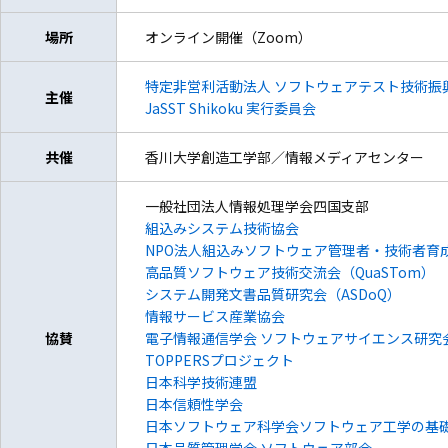
場所
オンライン開催（Zoom）
特定非営利活動法人 ソフトウェアテスト技術振興協会
主催
JaSST Shikoku 実行委員会
共催
香川大学創造工学部／情報メディアセンター
一般社団法人情報処理学会四国支部
組込みシステム技術協会
NPO法人組込みソフトウェア管理者・技術者育成研
高品質ソフトウェア技術交流会（QuaSTom）
システム開発文書品質研究会（ASDoQ）
情報サービス産業協会
協賛
電子情報通信学会 ソフトウェアサイエンス研究
TOPPERSプロジェクト
日本科学技術連盟
日本信頼性学会
日本ソフトウェア科学会ソフトウェア工学の基