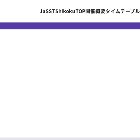
JaSST
Shikoku
TOP
開催概要
タイムテーブル