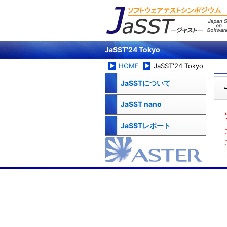
JaSST'24 Tokyo
HOME
JaSST'24 Tokyo
JaSSTについて
JaSST nano
JaSSTレポート