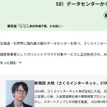
S8）データセンターか
難易度
事前準備不要。お気軽に！
北海道・石狩市に国内最大級のデータセンターを持つ、さくらインター
国産事業者としてガバメントクラウド対象サービスに正式採択され、AI
るデータセンターは、どんな場所なのか。
もっと読む
その現場のお仕事の様子から、北海道胆振東部地震のときのエピソード
そして、データセンターの外に出た現職では、地域とどのように関わり
新発田 大地（さくらインターネット、STAR
さくらインターネットのAI事業についても交えながら、「データセン
2016年、さくらインターネット株式会社に入社。
す。
に従事した後、入退管理責任者や業務移管プロジェク
かし、スタートアップとの共創を推進。 2024年4月から
さらに、STARTUP HOKKAIDOをはじめ、参画する複数の組織・
ベーション 領域マネージャーを兼務し、 北海道の