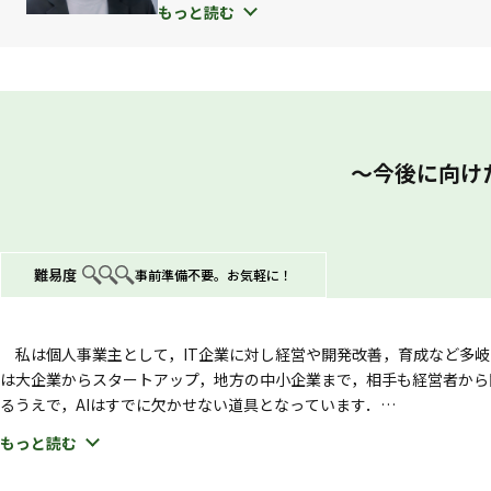
る価値観をご紹介します。
もっと読む
に注力している。
多様化する現代の働き方の一事例として、気軽に楽しんで聞いていただ
〜今後に向け
難易度
事前準備不要。お気軽に！
私は個人事業主として，IT企業に対し経営や開発改善，育成など多岐
は大企業からスタートアップ，地方の中小企業まで，相手も経営者から
るうえで，AIはすでに欠かせない道具となっています．
本講演は二部構成です．
もっと読む
前半では，「わたしの実践」の現在地を報告します．道具立てに特別
番大切な“考えること”に集中するために何をAIに任せ，何を任せない