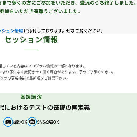
さまで多くの方にご参加をいただき、盛況のうち終了しました
参加をいただき有難うございました。
あります。ここでの「試される」とは、辛苦に耐え忍
向きな"try"の精神を表す言葉であり、新たな時代
ッション情報
に添付しております。ぜひご覧ください。
るメッセージでもあります。
セッション情報
新たな時代への向き合い方に重ねました。AIに試され
試す（try）側に立つこと。「試すのは我々だ」とい
進める思いを込めています。
開している内容はプログラム情報の一部となります。
により予告なく変更させて頂く場合があります。予めご了承ください。
のか」（AIをテストする＝QA4AI）
ウザの更新機能で最新版をご確認下さい。
のか」（AIを使ってテストする＝AI4QA）
基調講演
いう主体性の問いを重ねます。AIに試される存在で終
I時代におけるテストの基礎の再定義
すのは、ほかでもない私たち自身です。
撮影OK
SNS投稿OK
講演、招待講演、ワークショップ、そして現場の最前線から
点とアプローチを共有します。