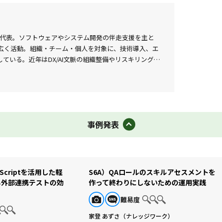
」を紹介します．対話の関心は，AIをどう使うかとい
す．
りません．そのかわり，本イベントの各セッションで議
s）」代表。ソフトウェアやシステム開発の伴走支援を主と
広く活動。組織・チーム・個人を対象に、技術導入、エ
げることに役立てば幸いです．
ている。近年はDX/AI文脈の組織整備やリスキリング、
。
ステムの設計・品質保証、テスト技術やアジャイル・
にて、高信頼製品開発におけるテスト管理・プロセス改善活
善やテスト自動化チーム運営、研究活動に取り組んだ。
主査を担当。日立グループ卒業後は、クオリティアーツ
事例発表
bler）を経て、Fintech某社にてCQO（Chief Quality
T企業にてCTO（Chief Technology Officer）と
興財団 CO-DEJIMAスタートアップメンター等も兼
E） 代表、日本品質管理学会 代議員、派生開発協議会
p Scriptを活用した軽
S6A）QAロールのスキルアセスメントを
る外部連携テストの効
作って終わりにしないための運用実践
フトウェアテスト（共著）』、『SQuBOKガイド
難易度
グ 第9版（共訳）』等。
家登 あずさ（ナレッジワーク）