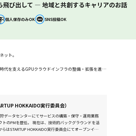
ら飛び出して — 地域と共創するキャリアのお話
個人保存のみOK
SNS投稿OK
ネット。
時代を支えるGPUクラウドインフラの整備・拡張を進め
まで、当時の経験を踏まえてお話しします。
、オープンイノベーションに取り組んでいるのか。
TUP HOKKAIDO実行委員会）
ター」をキーワードに、日々の活動についてお話ししま
 石狩データセンターにてサービスの構築・保守・運用業務
トのPMを歴任。 現在は、技術的バックグラウンドを活
はSTARTUP HOKKAIDO実行委員会にてオープンイノ
地域プロジェクトなどの社外活動について、その軸や背景にあ
自治体・企業とスタートアップを結ぶ、新たな接点の創出