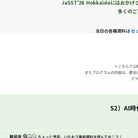
JaSST’26
Hokkaido
にはおかげ
今年、私たちはその一歩をさらに前へ進めます。
多くのご
北海道には、「試される大地」というキャッチフレーズが
ぶという意味ではなく、自らに問いかけ、世に問うという前
当日の各種資料は
セ
に毅然と立ち向かおうとする北海道民の意思と決意を伝え
そして今回のテーマでは、この"try"の精神を、AIという
るのを待つのではなく、私たち自身がAIに問いかけ、AIを
う言葉には、昨年掲げた「Do」を、より能動的な一歩へと
※こちらで公
またプログラムの内容は、都合
「AIが組み込まれたシステムを、私たちはどう検証すればよい
ブラ
「AIという力を、私たちはどうテスト活動に活かしていける
昨年からのこの二つの問いに、今年は「Who（誰が）」と
S2）A
わるのか、AIを試す存在であり続けるのか。その答えを出
今回のJaSST'26 Hokkaidoでは、基調講演、特別
の事例発表などを通じて、「AIを試す」ための具体的な視
難易度
ちょっと予習。
いちおう事前資料を読んでおこう！