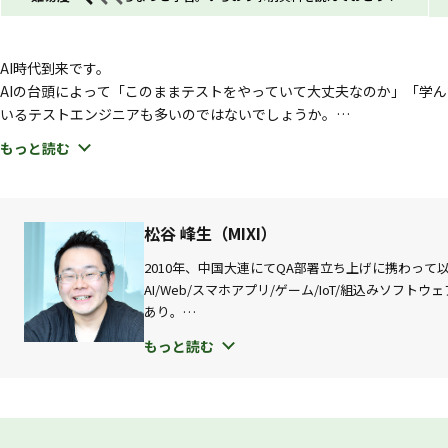
試される大地、北海道から、その先の道へ。昨年掲げた「D
は、AIという、まだ誰も歩いたことのない道の先を見つめ
AI時代到来です。
う言葉のとおり、立ち止まることなく、可能性の広がるそ
AIの台頭によって「このままテストをやっていて大丈夫なのか」「学
満ちた場となることを目指しています。
いるテストエンジニアも多いのではないでしょうか。
実行委員一同、皆様のご参加を心よりお待ちしております
この講演では、AIを過度に恐れず、かといって過信もしないために、
もっと読む
ます。
またAIにより我々テストエンジニアができることも大きく広がりまし
が届くようになったのです。テストや品質保証活動の楽しさが大きく広
世界についてもお伝えしたいです。
松谷 峰生（MIXI）
AIは、我々の仕事を単純に置き換えるだけの存在ではありません。
2010年、中国大連にてQA部署立ち上げに携わって
これまで学んできたテスト技術は、AIによって何が変わり、何が変わ
AI/Web/スマホアプリ/ゲーム/IoT/組込みソフ
テストエンジニアがどう考え、どう動き、どう価値を出していくのか。
あり。
それらを整理し、今の時代におけるテストや品質保証活動を捉え直すお
他、開発業務やテスト/QAに関するマンガ執筆、動
もっと読む
テスターちゃん : https://www.amazon.co.jp/dp/486
なにそれ？あなたの知らないテストの言葉 : https://www.veris
person=松谷峰生
テスターちゃんねる: https://www.youtube.co