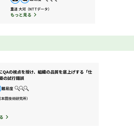
重道 大河（NTTデータ）
もっと見る
AIにQAの視点を授け、組織の品質を底上げする「仕
築の試行錯誤
難易度
（本田技術研究所）
る