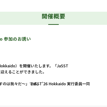
開催概要
o
参加のお誘い
okkaido）を開催いたします。「JaSST
目を迎えることができました。
、試すのは我々だ～」です。
JaSST'26 Hokkaido 実行委員一同
 Do！！（でっかいどー）」のもと、AIとソフトウェアテスト
という二つの視点から探求し、次なる「Do（行動）」