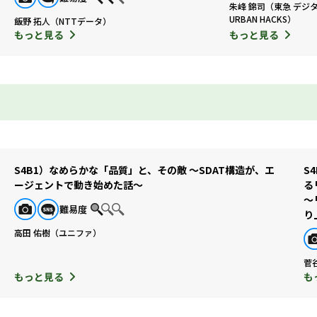
朱峰 錦司（東急 デジ
URBAN HACKS）
飯野 拓人（NTTデータ）
もっと見る
もっと見る
S4B1）なめらかな「品質」と、その敵 ～SDAT構造が、エ
S
ージェントで動き始めた話～
る
～
難易度
り
高田 佑樹（ユニファ）
菅
もっと見る
も