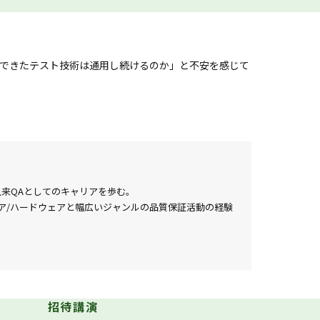
o」を胸に、試す（try）者として歩んできた私たち
ています。北海道が掲げる「その先の、道へ。」とい
の先へ進んでいく。本シンポジウムが、そんな活気に
んできたテスト技術は通用し続けるのか」と不安を感じて
。
テストエンジニアとして押さえておきたい考え方を整理し
た。あなたがやりたかったこと、思い描いていることに手
がったと言い換えられます。この広がったワクワクする
以来QAとしてのキャリアを歩む。
らないのか。
トウェア/ハードウェアと幅広いジャンルの品質保証活動の経験
話をします。
画配信も行っている。
3544626
erve.co.jp/helloqualityworld/media/search/?
m/@テスターちゃん
招待講演