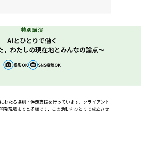
けたら嬉しいです。
特別講演
AIとひとりで働く
た，わたしの現在地とみんなの論点〜
撮影OK
SNS投稿OK
にわたる協創・伴走支援を行っています．クライアント
開発現場までと多様です．この活動をひとりで成立させ
なものはありません．伴走者・コンサルタントとして一
かについて，その線引きを中心に述べます．