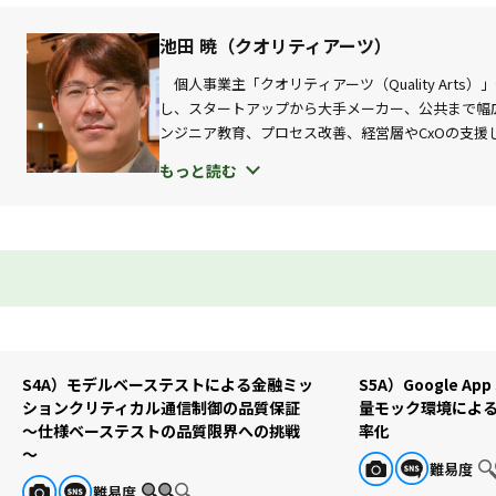
後半では，多様なクライアントとの対話から見えてきた「みんなの論点
う技術的な話題から，文化・人間・組織へと移りつつあるように見えま
池田 暁（クオリティアーツ）
本講演は事例発表でも技術解説でもなく，答えを提示するものでもあ
個人事業主「クオリティアーツ（Quality Art
論を広げるための「観点」をいくつか持ち帰れるよう構成しています．
し、スタートアップから大手メーカー、公共まで幅
あえて抽象的な話を主としますが，一日の議論の入口として思考を広
ンジニア教育、プロセス改善、経営層やCxOの支援し
品質経営や経営戦略まで、立場や課題に応じて支援
もっと読む
日立グループ在籍時、情報通信分野にて組込みシ
MBD/SPL技術の社内導入支援に従事。医用分野
動に従事。自動車分野にて、全社テストプロセス改
日立グループ横断部会ではソフトウェアテスト分野
と並行し、HR系某社でのSQE（Software Quality Ena
Officer）としてソフトウェア品質に関する活動を管掌、老舗I
して経営観点で技術を管掌した。その他、長崎県産業振
任。
NPO法人ASTER 理事、長崎IT技術社会（NaIT
S4A）モデルベーステストによる金融ミッ
S5A）Google Ap
（AFFORDD） 運営委員、等。
ションクリティカル通信制御の品質保証
量モック環境によ
著書：『【改訂新版】マインドマップから始めるソ
～仕様ベーステストの品質限界への挑戦
率化
V3（共著）』、『実践ソフトウェアエンジニアリン
～
難易度
難易度