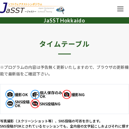
JaSST
Hokkaido
JaSST
Hokkaido
TOP
タイムテーブル
開催概要
タイムテーブル
※プログラムの内容は予告無く更新いたしますので、ブラウザの更新機
能で最新版をご確認下さい。
各種募集・その他
個人保存のみ
撮影OK
撮影NG
OK
SNS投稿
SNS投稿NG
参加お申し込み
OK
写真撮影（スクリーンショット等）、SNS投稿の可否を示します。
SNS投稿がOKとされているセッションでも、全内容の文字起こしおよびそれに類す