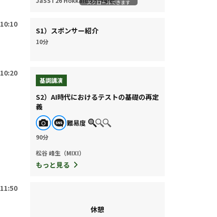
JaSST26 Hokkaido実行委員
スクロールできます
10:10
S1）スポンサー紹介
10分
10:20
基調講演
S2）AI時代におけるテストの基礎の再定
義
難易度
90分
松谷 峰生（MIXI）
もっと見る
11:50
休憩