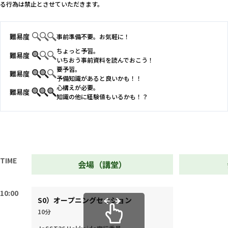
る行為は禁止とさせていただきます。
難易度
事前準備不要。お気軽に！
ちょっと予習。
難易度
いちおう事前資料を読んでおこう！
要予習。
難易度
予備知識があると良いかも！！
心構えが必要。
難易度
知識の他に経験値もいるかも！？
TIME
会場（講堂）
10:00
S0）オープニングセッション
10分