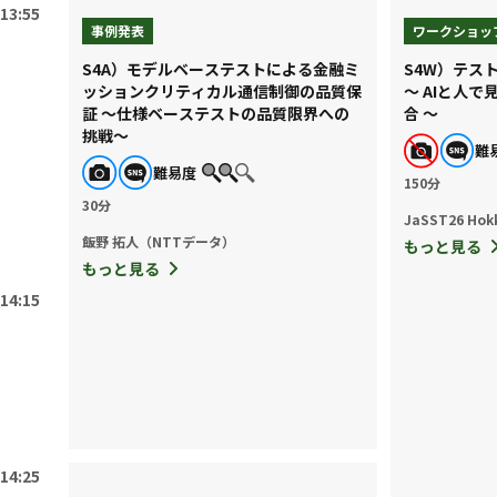
13:55
事例発表
ワークショッ
S4A）モデルベーステストによる金融ミ
S4W）テスト
ッションクリティカル通信制御の品質保
〜 AIと人
証 ～仕様ベーステストの品質限界への
合 〜
挑戦～
難
難易度
150分
30分
JaSST26 Ho
飯野 拓人（NTTデータ）
もっと見る
もっと見る
14:15
14:25