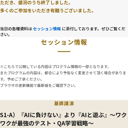
ただき、盛況のうち終了しました。
これまで中心的な役割を担ってきた製造業も、いま大き
多くのご参加をいただき有難うございました。
な転換期を迎えています。
さらに現在、AI駆動によるソフトウェア開発の技術進化
は、テストや品質保証のあり方にも大きな影響を与え始
当日の各種資料は
セッション情報
に添付しております。ぜひご覧くだ
さい。
めています。
セッション情報
コード生成やテスト自動化が高度化する中で、
「テストとは何か」
「SQAの役割とは何か」
といった問いは、これまで以上に重要になるでしょう。
※こちらで公開している内容はプログラム情報の一部となります。
またプログラムの内容は、都合により予告なく変更させて頂く場合がありま
私たちは、この変化の中でもテスト／SQAの価値が失わ
す。予めご了承ください。
れるとは考えていません。
ブラウザの更新機能で最新版をご確認下さい。
むしろ、複雑化するソフトウェア社会において、品質を
支える役割の重要性はさらに増していくと考えていま
基調講演
す。
S1-A）『AIに負けない』より『AIと遊ぶ』〜ワク
今回のJaSST Kansaiは、ソフトウェアテスト／SQAの
存在意義を改めて問い直し、原点に立ち返りたいと思い
ワクが最強のテスト・QA学習戦略〜