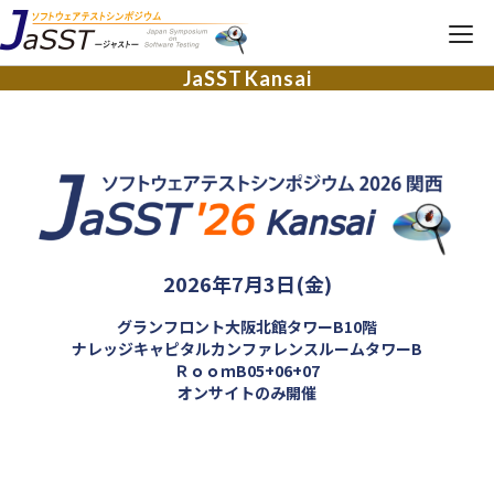
JaSST
Kansai
JaSST
Kansai
TOP
開催概要
タイムテーブル
2026年7月3日(金)
各種募集・その他
グランフロント大阪北館タワーB10階
ナレッジキャピタルカンファレンスルームタワーB
ＲｏｏｍB05+06+07
オンサイトのみ開催
参加お申し込み