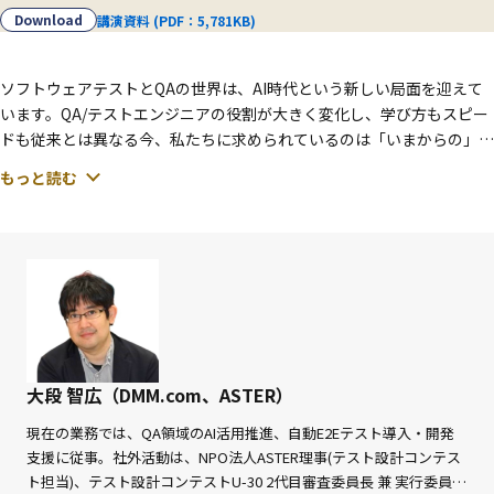
ます。
Download
講演資料 (PDF：5,781KB)
20回の節目は到達点ではなく再出発点です。
関西におけるテストコミュニティの役割をあらためて考
ソフトウェアテストとQAの世界は、AI時代という新しい局面を迎えて
え、次の10年に向けた方向性を描く場を提供します。
います。QA/テストエンジニアの役割が大きく変化し、学び方もスピー
皆様のご参加を心よりお待ちしております。
ドも従来とは異なる今、私たちに求められているのは「いまからの」学
び方です。
もっと読む
本講演では、QA/テストエンジニアの現状を振り返りながら、AI活用の
実践事例を紹介し、いまから始められる効果的な学習戦略を提案しま
す。普段の業務やASTERの活動から得られた知見も交えながら、明る
くポジティブに、AI時代をワクワク楽しく学ぶためのヒントをお届けし
ます。
大段 智広（DMM.com、ASTER）
現在の業務では、QA領域のAI活用推進、自動E2Eテスト導入・開発
支援に従事。社外活動は、NPO法人ASTER理事(テスト設計コンテス
ト担当)、テスト設計コンテストU-30 2代目審査委員長 兼 実行委員、