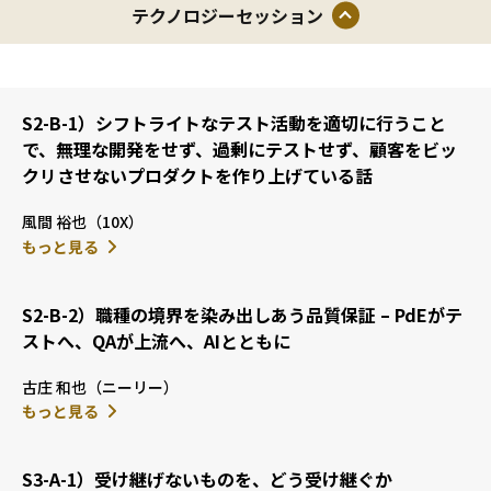
テクノロジーセッション
キスパート（ISO29119 テストプロセス標準の策定）としても活躍
中。
テスト分析手法である「ゆもつよメソッド」でも有名。博士（工
学）。
S2-B-1）シフトライトなテスト活動を適切に行うこと
で、無理な開発をせず、過剰にテストせず、顧客をビッ
クリさせないプロダクトを作り上げている話
風間 裕也（10X）
もっと見る
S2-B-2）職種の境界を染み出しあう品質保証 – PdEがテ
ストへ、QAが上流へ、AIとともに
古庄 和也（ニーリー）
もっと見る
S3-A-1）受け継げないものを、どう受け継ぐか