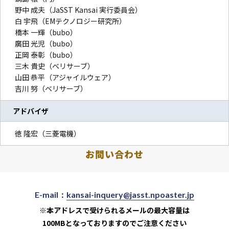
野中 成夫（JaSST Kansai 実行委員会）
白 宇飛（EMテクノロジー研究所）
橋本 一輝（bubo）
廣田 光児（bubo）
正岡 泰彰（bubo）
三木 貴史（ベリサーブ）
山田 恭平（アジャイルウェア）
吉川 努（ベリサーブ）
アドバイザ
徳 隆宏（三菱電機）
お問い合わせ
E-mail：
kansai-inquery@jasst.npoaster.jp
※本アドレスで受けられるメールの最大容量は
100MBとなっておりますのでご注意ください