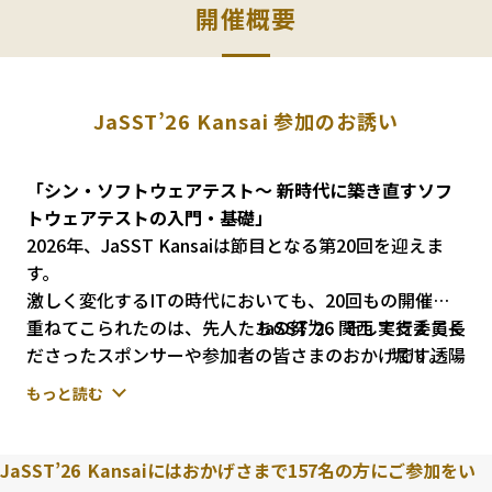
開催概要
JaSST’26
Kansai
参加のお誘い
「シン・ソフトウェアテスト～ 新時代に築き直すソフ
トウェアテストの入門・基礎」
2026年、JaSST Kansaiは節目となる第20回を迎えま
す。
激しく変化するITの時代においても、20回もの開催を
重ねてこられたのは、先人たちの努力、そして支えてく
JaSST'26 関西 実行委員長
ださったスポンサーや参加者の皆さまのおかげです。
堀川 透陽
私たちは、この節目を単なる通過点ではなく、特別な回
もっと読む
にしたいと考えました。
この20年の間に、関西の産業構造は大きく変化しまし
JaSST’26
Kansai
にはおかげさまで157名の方にご参加をい
た。