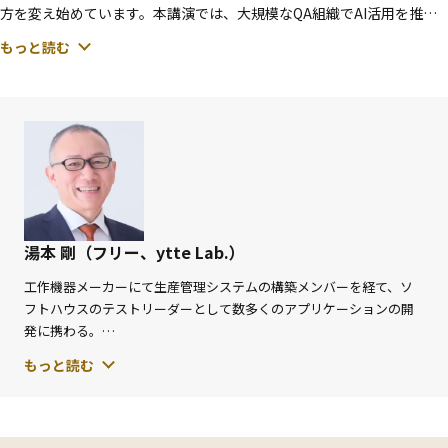
方を変え始めています。本講演では、大規模なQA組織でAI活用を推進
してきた実践をもとに、AI駆動QA基盤AIQA（アイカ）が生まれるまで
もっと読む
の取り組みと、AIQAを積極的に使う文化を作る「QA AI マニア」を紹介
します。あわせて、AI活用が進む中で見えてきたAI学習上の課題を共有
し、AI時代にQA組織をどう進化させようとしているのか、その試行錯
誤をお話しします。
湯本 剛（フリー、ytte Lab.）
工作機器メーカーにて生産管理システムの構築メンバーを経て、ソ
フトハウスのテストリーダーとして数多くのアプリケーションの開
発に携わる。
その後ソフトウェアテストのコンサルタントとしてテストプロセス
もっと読む
の改善、テストツールの導入支援、テストの教育、大規模案件のテ
ストマネージャーなどを行い、現職はフリー株式会社のQAマネージ
ャー。
NPO法人ASTER理事、JSTQB技術委員、ISO/IEC JTC1/SC7 WG26 エ