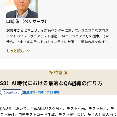
本質的な理解に立ち返ることで、個々の技法に振り回されず、説明性の
高いテスト設計へとつなげるための示唆を提供します。
山﨑 崇（ベリサーブ）
2001年からセキュリティ対策ベンダーにおいて、さまざまなプロジ
ェクトのソフトウェアテスト活動にQAエンジニアとして従事。その
傍ら、さまざまなテストコミュニティに参画し、活動の場を広げ
る。2015年にベリサーブに入社。現場への技術支援、教育、コンサ
もっと読む
ルテーションなどを担い、少しでも現場が幸せになるように日々奮
闘中。
JSTQB Foundation Level 認定講師/テスト設計コンテストU-30審査
招待講演
委員/ASTER テストプロセス改善研究会/日科技連ODC分析研究会 運
S8）AI時代における最適なQA組織の作り方
営委員 など
Download
講演資料 (PDF：7,327KB)
QA活動において、生成AIはリスク分析、テスト計画、テスト分析、テ
スト設計、自動テストコード生成、テスト実行など、多くの仕事のあり