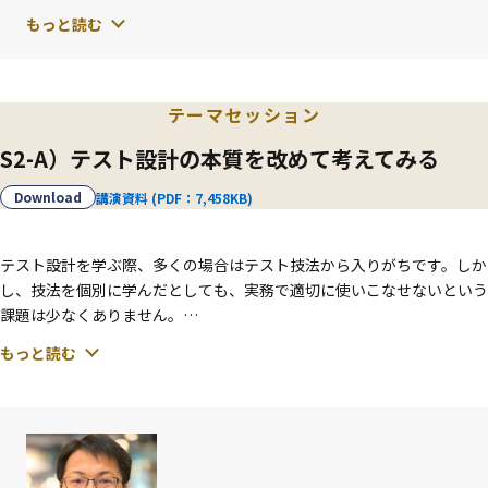
ISO/IEC JTC 1/SC 7/WG 26（ソフトウェアテスト）国内委員会 委
もっと読む
員、JSTQB技術委員など。わくわく楽しくソフトウェアテストがで
きるように日々模索中。
テーマセッション
S2-A）テスト設計の本質を改めて考えてみる
Download
講演資料 (PDF：7,458KB)
テスト設計を学ぶ際、多くの場合はテスト技法から入りがちです。しか
し、技法を個別に学んだとしても、実務で適切に使いこなせないという
課題は少なくありません。
もっと読む
本セッションでは、特定の技法の解説には踏み込まず、「テスト設計と
は本質的に何をしているのか」という観点から、テストベースを起点に
テストケースを導出する思考プロセスを整理します。そのうえで、技法
がどのような役割を持ち、どのように選択・適用されるべきかを考えま
す。