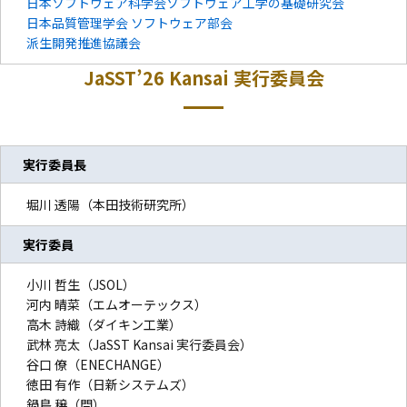
日本ソフトウェア科学会ソフトウェア工学の基礎研究会
日本品質管理学会 ソフトウェア部会
派生開発推進協議会
JaSST’26
Kansai
実行委員会
実行委員長
堀川 透陽（本田技術研究所）
実行委員
小川 哲生（JSOL）
河内 晴菜（エムオーテックス）
高木 詩織（ダイキン工業）
武林 亮太（JaSST Kansai 実行委員会）
谷口 僚（ENECHANGE）
徳田 有作（日新システムズ）
鍋島 穣（閂）