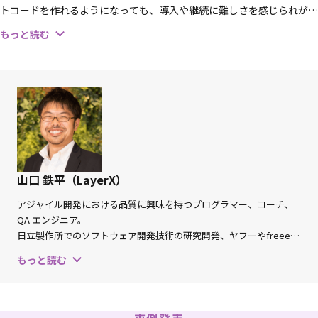
トコードを作れるようになっても、導入や継続に難しさを感じられがち
です。現場で、特に詰まりやすいのは、コードを書くこと自体だけでな
もっと読む
く、品質と一貫性をどう担保するか、誰がレビュー責任を持つかといっ
た運用設計です。本セッションでは、コードベースE2E自動テストを
「始めて、定着させる」ために、最初は普及させたい人がAIも活用しつ
つガードレール込みで形を作り、段階的にメンバーを巻き込む進め方を
紹介します。技術そのものではなく、役割分担・学習の順序・QA組織
としての責任の持ち方に焦点を当て、具体例と成果を交えて解説しま
す。
山口 鉄平（LayerX）
アジャイル開発における品質に興味を持つプログラマー、コーチ、
QA エンジニア。
日立製作所でのソフトウェア開発技術の研究開発、ヤフーやfreeeで
のアジャイル開発・自動テストの組織普及および自動テストシステ
もっと読む
ムやテスト環境の開発・運用を経て、現在LayerXにてサービスのテ
ストやQAの立案・実行に加え、事業部全体のテスト戦略の立案、テ
スト基盤の設計・開発に従事している。また、個人事業主として、
自動テストやアジャイル開発に関するコンサルティングを提供して