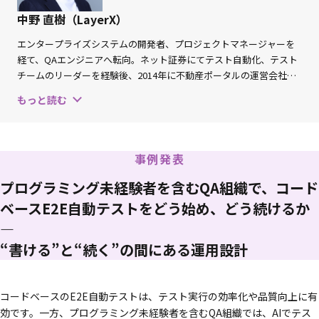
いただきたいのは答えではなく、明日からご自身のチームのテスト戦略
中野 直樹（LayerX）
を見直すための問いと気づきです。変化の激しい時代だからこそ、確か
エンタープライズシステムの開発者、プロジェクトマネージャーを
な拠りどころとなるマネジメントの視点を武器に、新しいQAの形をご
経て、QAエンジニアへ転向。ネット証券にてテスト自動化、テスト
自身で描き出すためのヒントとなれば幸いです。
チームのリーダーを経験後、2014年に不動産ポータルの運営会社に
入社し、QAマネージャーとしてソフトウェアテスト技術の展開など
もっと読む
品質改善の仕組み作りに従事。2023年4月よりLayerXに入社し、QA
マネージャーを務める。NPO法人ASTER理事、JSTQB技術委員、
JaSST Tokyo実行委員としても活動中。
事例発表
プログラミング未経験者を含むQA組織で、コード
ベースE2E自動テストをどう始め、どう続けるか
—
“書ける”と“続く”の間にある運用設計
コードベースのE2E自動テストは、テスト実行の効率化や品質向上に有
効です。一方、プログラミング未経験者を含むQA組織では、AIでテス