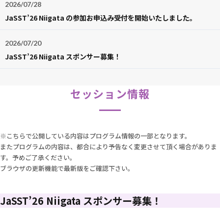
2026/07/28
度」をいかに高め、複雑化するソフトウェアの「品質の
JaSST’26 Niigata の参加お申込み受付を開始いたしました。
壁」をどう突破していくか。本シンポジウムを通じて、
これからのQAの在り方を皆さまと共に模索したいと考
えております。
2026/07/20
JaSST’26 Niigata スポンサー募集！
各講演者の発表や議論を通じて、新しい時代の知見を得
るだけでなく、日々の品質保証活動をアップデートする
セッション情報
ための具体的なヒントを発見する機会になれば幸いで
す。
多くの皆様のご参加を実行委員一同、心よりお待ちして
※こちらで公開している内容はプログラム情報の一部となります。
おります。
またプログラムの内容は、都合により予告なく変更させて頂く場合がありま
す。予めご了承ください。
ブラウザの更新機能で最新版をご確認下さい。
JaSST’26 Niigata スポンサー募集！