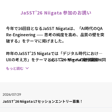
JaSST’26
Niigata
参加のお誘い
今年で16回目となるJaSST Niigataは、「AI時代のQA
Re-Engineering —— 思考の純度を高め、品質の壁を突
破する」をテーマに掲げました。
昨年のJaSST'25 Niigataでは「デジタル時代における
UXの考え方」をテーマとし、ユーザーへの価値提供に
JaSST'26 Niigata 実行委員一同
ついて深く探求しました。その中で、技術が進化し多様
もっと読む
化するからこそ、本質的な「品質」に向き合うことの重
要性を再認識する機会となりました。
本年度は、AIが身近な存在となった今、私たちがこれま
2026/07/29
でに築き上げてきたエンジニアリングをどのように再構
JaSST’26 Niigata LTセッションエントリー募集！
築（Re-Engineering）すべきかを議論します。AIによ
る効率化の先にある、人間にしかできない「思考の純