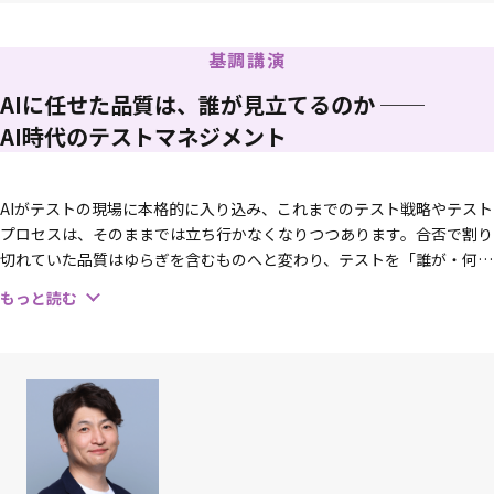
基調講演
AIに任せた品質は、誰が見立てるのか ──
AI時代のテストマネジメント
AIがテストの現場に本格的に入り込み、これまでのテスト戦略やテスト
プロセスは、そのままでは立ち行かなくなりつつあります。合否で割り
切れていた品質はゆらぎを含むものへと変わり、テストを「誰が・何
を・どこまで」設計するのかという前提そのものが書き換わろうとして
もっと読む
います。
本講演でお伝えしたいのは、「AIに任せる領域が広がるほど、それを束
ねるテストマネジメントの理解がいっそう重要になる」ということで
す。リスクに基づいて優先順位をつけ、カバレッジを見立て、品質を関
係者に説明する——こうしたテストマネジメントの基本は、自律的に動
く部分が増えるからこそ、立ち戻れる拠りどころとして重みを増しま
す。
どこまで任せるか、任せた先の品質を誰がどう見立てるか。お持ち帰り