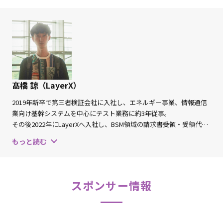
残すかという判断は属人的になりやすく、その思考プロセスの多くは暗
黙知のまま共有・蓄積されにくいという課題があります。
本セッションでは、品質基準を言語化し、AIコーディングアシスタント
に組み込んだ実践をもとに、AIが提案する自動テストと、人間のリスク
ベース思考にもとづくテスト設計・自動化範囲の選定との差分を、給与
計算機能を題材に試してみました。さらに、その差分を分析する過程で
見えてきた、QAエンジニアが自動テスト戦略を組み立てる際に暗黙的
に行っている文脈判断について、分かったことを共有します。
髙橋 諒（LayerX）
このアプローチを通じて、品質基準の言語化が自動テスト戦略における
2019年新卒で第三者検証会社に入社し、エネルギー事業、情報通信
暗黙知を可視化するプロセスになり得ること、そしてAIを比較対象とし
業向け基幹システムを中心にテスト業務に約3年従事。
て活用することで見えてきた、自動化すべき範囲や優先度に関するQA
その後2022年にLayerXへ入社し、BSM領域の請求書受領・受領代行
エンジニアの判断基準についての気づきを共有します。
の開発におけるQA全般を担当。現在はHCM領域の給与プロダクトを
もっと読む
担当。
スポンサー情報