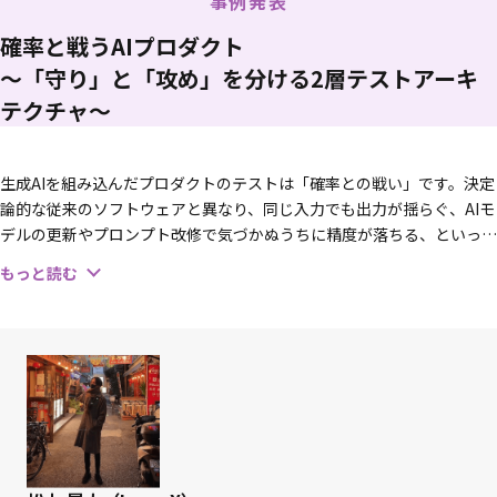
事例発表
いる。
確率と戦うAIプロダクト
Regional Scrum Gathering Tokyo やテスト自動化研究会などの実行
委員やソフトウェア品質管理研究会 研究コース４「アジャイルと品
〜「守り」と「攻め」を分ける2層テストアーキ
質」にも関わっている。
テクチャ〜
『Fearless Change』（丸善出版、2014）共訳。『ソフトウェアテ
ストをカイゼンする 50 のアイデア』（翔泳社、2022）翻訳。
生成AIを組み込んだプロダクトのテストは「確率との戦い」です。決定
論的な従来のソフトウェアと異なり、同じ入力でも出力が揺らぐ、AIモ
デルの更新やプロンプト改修で気づかぬうちに精度が落ちる、といった
課題に直面します。本セッションでは、勤怠管理システムの「AIによる
もっと読む
有給付与ルールの自動作成」機能を題材に、私が構築したテストアーキ
テクチャを紹介します。鍵となるのは、目的の異なる2つのレイヤーへ
テストを分離した設計です。API経由の結合テスト層で「現状の精度を
維持する」守りの品質を、単一プロンプトの単体テスト層で「精度を伸
ばす」攻めの品質を担保します。既存コードと改修コードのスコア差分
から自動判定する仕組みや、ユーザーフィードバックを起点にテストケ
ースを増やす運用サイクルまで、実践例を交えて解説します。