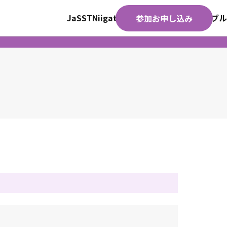
JaSST
Niigata
TOP
開催概要
タイムテーブル
参加お申し込み