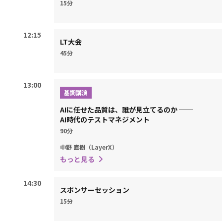
15分
12:15
LT大会
45分
13:00
基調講演
AIに任せた品質は、誰が見立てるのか ──
AI時代のテストマネジメント
90分
中野 直樹（LayerX）
もっと見る
14:30
スポンサーセッション
15分