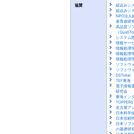
協賛
組込みシ
組込みシ
NPO法
者育成研究
高品質ソ
（QuaST
システム開
情報サー
情報処理
情報処理
情報処理学
ソフトウ
ソフトウェ
DSTokai
TEF東海
電子情報
研究会
東海イン
TOPPE
名古屋ア
日本科学
日本信頼
日本ソフ
の基礎研