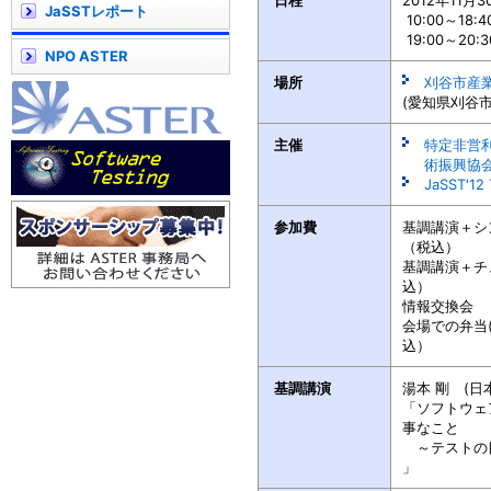
日程
2012年11月
JaSSTレポート
10:00～18
19:00～20
NPO ASTER
場所
刈谷市産
(愛知県刈谷市
主催
特定非営
術振興協会 
JaSST'1
参加費
基調講演＋シン
（税込）
基調講演＋チュ
込）
情報交換会 ￥
会場での弁当(
込）
基調講演
湯本 剛 (日本
「ソフトウェ
事なこと
～テストの
」