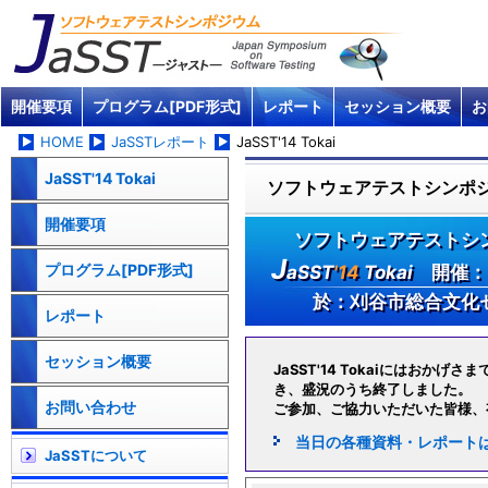
開催要項
プログラム[PDF形式]
レポート
セッション概要
お
HOME
JaSSTレポート
JaSST'14 Tokai
JaSST'14 Tokai
ソフトウェアテストシンポジウ
開催要項
ソフトウェアテストシンポ
J
プログラム[PDF形式]
aSST
'14
Tokai
開催：2
於：刈谷市総合文化
レポート
セッション概要
JaSST'14 Tokaiにはおか
き、盛況のうち終了しました。
お問い合わせ
ご参加、ご協力いただいた皆様、
当日の各種資料・レポート
JaSSTについて