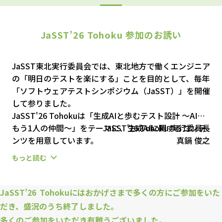
JaSST’26
Tohoku
参加のお誘い
JaSST東北実行委員会では、東北地方で働くエンジニア
の「明日のテストを楽にする」ことを目的として、毎年
「ソフトウェアテストシンポジウム（JaSST）」を開催
して参りました。
JaSST'26 Tohokuは「生成AIと歩むテスト設計 〜AIは
もう1人の仲間〜」をテーマに、生成AIに関するコンテ
JaSST'26 Tohoku 実行委員長
ンツを用意しています。
真鍋 俊之
今回は「これから生成AIを使いこなしていきたい」と考
もっと読む
えているエンジニアの方や、使い始めたばかりの初学者
を主な対象にしています。
AIを「魔法の杖」としてではなく、共に悩み、共にテス
JaSST’26
Tohoku
にはおかげさまで多くの方にご参加をいた
トを創り上げる「もう1人の仲間」として迎え入れる。
だき、盛況のうち終了しました。
そんな未来を皆さまと考えてみたいと思っています。
多くのご参加をいただき有難うございました。