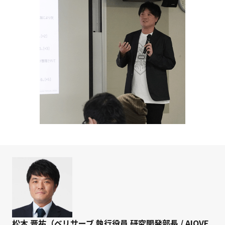
松木 晋祐（ベリサーブ 執行役員 研究開発部長 / AIQVE