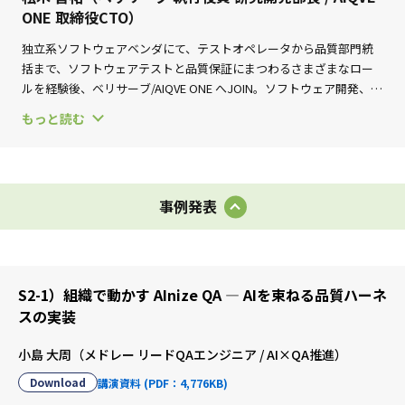
ONE 取締役CTO）
独立系ソフトウェアベンダにて、テストオペレータから品質部門統
括まで、ソフトウェアテストと品質保証にまつわるさまざまなロー
ルを経験後、ベリサーブ/AIQVE ONE へJOIN。ソフトウェア開発、
QA/テストにまつわる先進技術推進、応用技術開発を担う部門を創
もっと読む
設、運用、ゲーム分野へのAI4QA技術/製品開発等を推進。
東京電機大学 非常勤講師 / テスト自動化研究会 ファウンダー
ISO/IEC/IEEE 29119-9 Editor / JSTQB Technical Committee
事例発表
W3C CSSWG コントリビューター など
著書（共著/共訳）に 「システムテスト自動化標準ガイド」（翔泳
社）、
「Androidアプリ テスト技法」（秀和システム）、「SQuBOKv2」
S2-1）組織で動かす AInize QA — AIを束ねる品質ハーネ
（日科技連出版社/寄稿） など
スの実装
小島 大周（メドレー リードQAエンジニア / AI×QA推進）
Download
講演資料 (PDF：4,776KB)