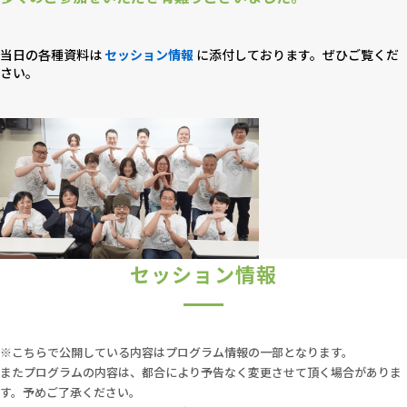
基調講演として「『AIｘQAの羅針盤』と『ハーネスエ
ンジニアリング』で考えるAI駆動開発におけるQAの貢
献」と題しまして、松木様に生成AIによるQA活動の変
当日の各種資料は
セッション情報
に添付しております。ぜひご覧くだ
さい。
遷についてお話しいただきます。複数の実践事例紹介
や、生成AIを活用したテスト設計を体感できるワークな
どを通して、AIという仲間と対話する「はじめの一歩」
となる一日となっています。
今回も仙台での現地開催となっており、 直接顔を合わ
せ、同じ課題を持つ仲間たちと「こうやったら上手くい
ったよ」「ここが難しいよね」とリアルな温度感で議論
することができます。
皆さまの職場でのテスト活動が、AIという新しい仲間に
セッション情報
よってより豊かになる。そのヒントを、ぜひ会場で一緒
に見つけましょう。
皆さまのご参加を、心よりお待ちしております。
※こちらで公開している内容はプログラム情報の一部となります。
またプログラムの内容は、都合により予告なく変更させて頂く場合がありま
す。予めご了承ください。