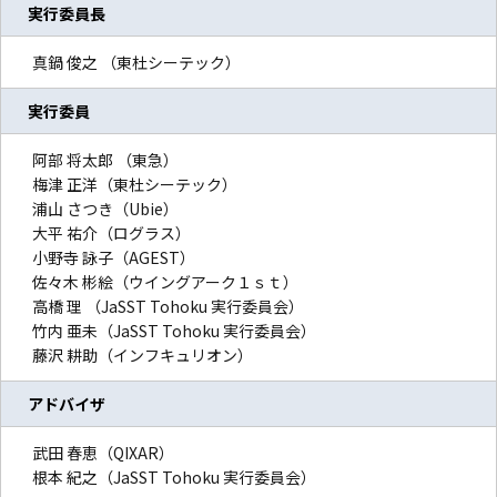
実行委員長
真鍋 俊之 （東杜シーテック）
実行委員
阿部 将太郎 （東急）
梅津 正洋（東杜シーテック）
浦山 さつき（Ubie）
大平 祐介（ログラス）
小野寺 詠子（AGEST）
佐々木 彬絵（ウイングアーク１ｓｔ）
高橋 理 （JaSST Tohoku 実行委員会）
竹内 亜未（JaSST Tohoku 実行委員会）
藤沢 耕助（インフキュリオン）
アドバイザ
武田 春恵（QIXAR）
根本 紀之（JaSST Tohoku 実行委員会）