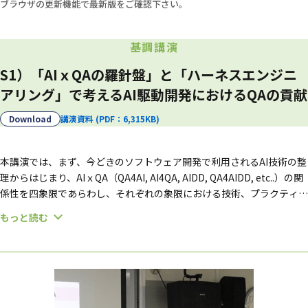
ブラウザの更新機能で最新版をご確認下さい。
基調講演
S1）「AIｘQAの羅針盤」と「ハーネスエンジニ
アリング」で考えるAI駆動開発におけるQAの貢献
Download
講演資料 (PDF：6,315KB)
本講演では、まず、今どきのソフトウェア開発で利用されるAI技術の整
理からはじまり、AIｘQA（QA4AI, AI4QA, AIDD, QA4AIDD, etc..）の関
係性を四象限であらわし、それぞれの象限における技術、プラクティス
を整理します。AIとQAの関係性を整理したのち、今後のAIが主役とな
もっと読む
るソフトウェア開発におけるコアコンセプトとしての「ハーネスエンジ
ニアリング」について紹介し、現在のQAの技術を未来のフレームのど
こで活かせばよいかの指針を示します。講演者自身も日々学びと気づき
の中にいます。当日は、JaSST東北に参加されているみなさんとの密な
ディスカッションを通じて、一緒にQAとソフトウェア、AIと社会の未
来を考えていければと思います。